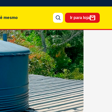
cê mesmo
Ir para loja