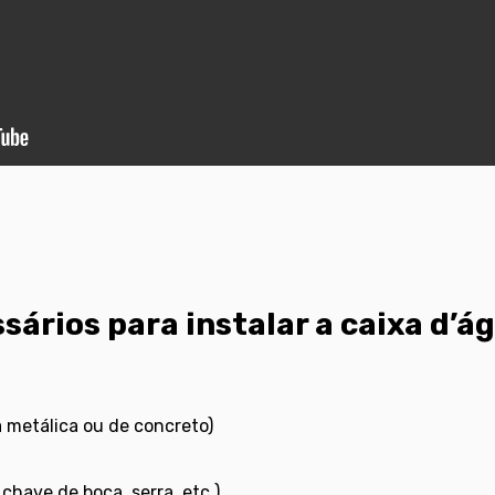
sários para instalar a caixa d’á
a metálica ou de concreto)
chave de boca, serra, etc.)