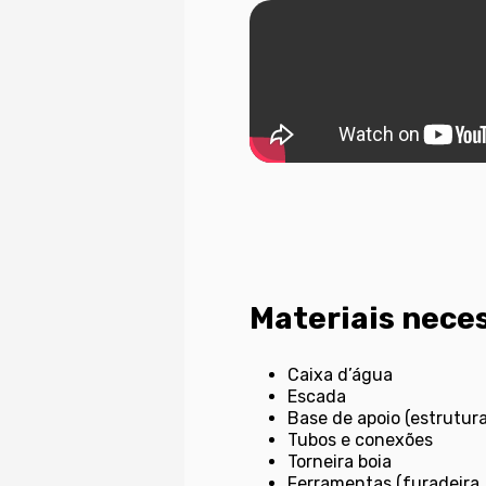
Materiais neces
Caixa d’água
Escada
Base de apoio (estrutur
Tubos e conexões
Torneira boia
Ferramentas (furadeira, 