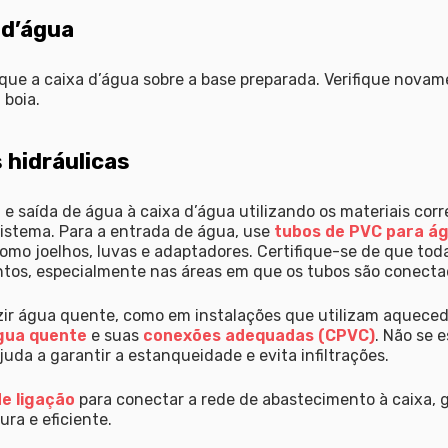
 d’água
ue a caixa d’água sobre a base preparada. Verifique novam
 boia.
 hidráulicas
e saída de água à caixa d’água utilizando os materiais corre
 sistema. Para a entrada de água, use
tubos de PVC para ág
como joelhos, luvas e adaptadores. Certifique-se de que to
tos, especialmente nas áreas em que os tubos são conectad
r água quente, como em instalações que utilizam aquecedo
gua quente
e suas
conexões adequadas (CPVC)
. Não se 
uda a garantir a estanqueidade e evita infiltrações.
e ligação
para conectar a rede de abastecimento à caixa, 
ra e eficiente.