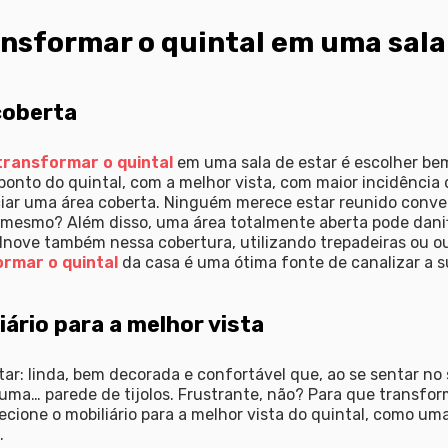
ansformar o quintal em uma sala
 coberta
transformar o quintal
em uma sala de estar é escolher be
ponto do quintal, com a melhor vista, com maior incidência 
iar uma área coberta. Ninguém merece estar reunido conver
 mesmo? Além disso, uma área totalmente aberta pode danif
nove também nessa cobertura, utilizando trepadeiras ou o
rmar o quintal
da casa é uma ótima fonte de canalizar a su
iário para a melhor vista
ar: linda, bem decorada e confortável que, ao se sentar no 
 uma… parede de tijolos. Frustrante, não? Para que transfor
ecione o mobiliário para a melhor vista do quintal, como uma 
.