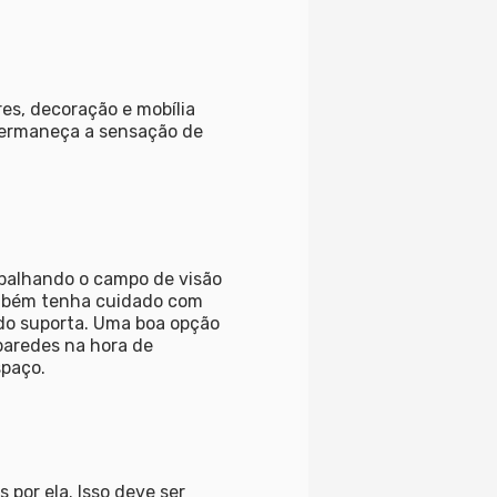
es, decoração e mobília
permaneça a sensação de
apalhando o campo de visão
ambém tenha cuidado com
do suporta. Uma boa opção
paredes na hora de
spaço.
 por ela. Isso deve ser