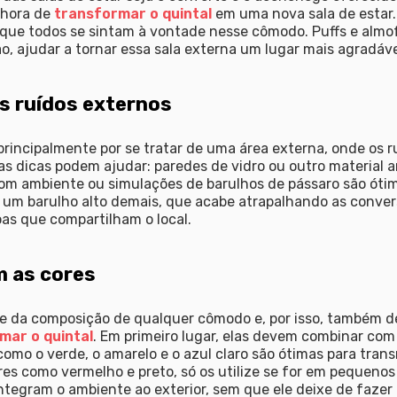
 hora de
transformar o quintal
em uma nova sala de estar. 
a que todos se sintam à vontade nesse cômodo. Puffs e al
o, ajudar a tornar essa sala externa um lugar mais agradáv
s ruídos externos
 principalmente por se tratar de uma área externa, onde os r
s dicas podem ajudar: paredes de vidro ou outro material a
m ambiente ou simulações de barulhos de pássaro são ótim
um barulho alto demais, que acabe atrapalhando as convers
s que compartilham o local.
m as cores
te da composição de qualquer cômodo e, por isso, também
mar o quintal
. Em primeiro lugar, elas devem combinar com
omo o verde, o amarelo e o azul claro são ótimas para trans
es como vermelho e preto, só os utilize se for em pequenos
ntegram o ambiente ao exterior, sem que ele deixe de fazer 