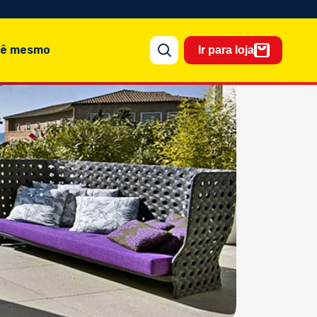
cê mesmo
Ir para loja