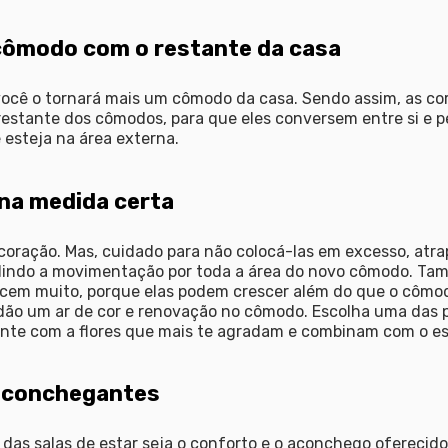
cômodo com o restante da casa
você o tornará mais um cômodo da casa. Sendo assim, as cor
estante dos cômodos, para que eles conversem entre si e 
 esteja na área externa.
 na medida certa
ecoração. Mas, cuidado para não colocá-las em excesso, atr
dindo a movimentação por toda a área do novo cômodo. T
scem muito, porque elas podem crescer além do que o cômo
e dão um ar de cor e renovação no cômodo. Escolha uma das 
nte com a flores que mais te agradam e combinam com o e
 aconchegantes
 das salas de estar seja o conforto e o aconchego oferecidos