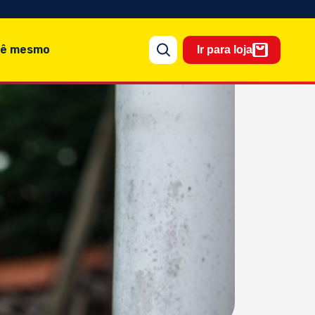
cê mesmo
Ir para loja