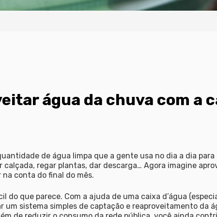
eitar água da chuva com a c
quantidade de água limpa que a gente usa no dia a dia para
 calçada, regar plantas, dar descarga… Agora imagine apro
 na conta do final do mês
.
fácil do que parece. Com a ajuda de uma
caixa d’água
(especi
tar um sistema simples de
captação e reaproveitamento da 
lém de reduzir o consumo da rede pública, você ainda contr