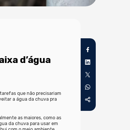
aixa d’água
 tarefas que não precisariam
veitar a
água da chuva
pra
almente as maiores, como as
água da chuva
para usar em
ibui com o meio ambiente.