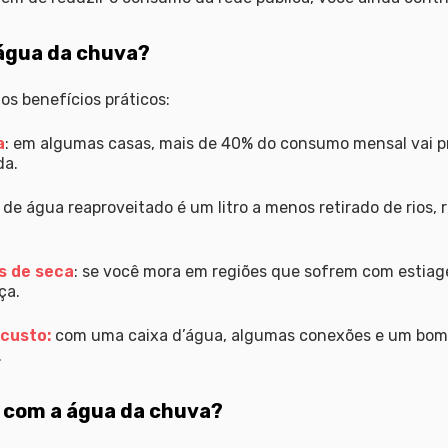
 água da chuva?
s benefícios práticos:
a
: em algumas casas, mais de 40% do consumo mensal vai p
da.
ro de água reaproveitado é um litro a menos retirado de rios,
s de seca
: se você mora em regiões que sofrem com estiag
ça.
 custo
:
com uma caixa d’água, algumas conexões e um bom f
.
r com a água da chuva?