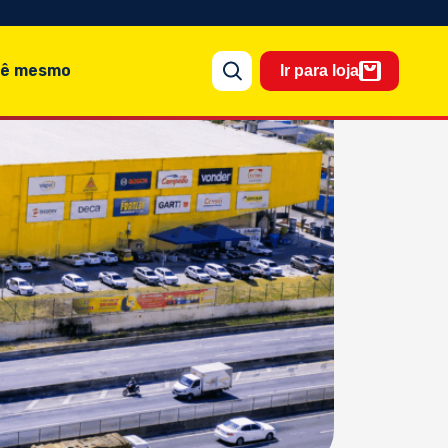
cê mesmo
Ir para loja