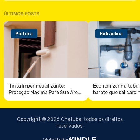
ÚLTIMOS POSTS
Pintura
Hidráulica
Tinta Impermeabilizante:
Economizar na tubul
Proteção Máxima Para Sua Área
barato que sai caro 
externa
Copyright © 2026 Chatuba, todos os direitos
reservados.
Website by