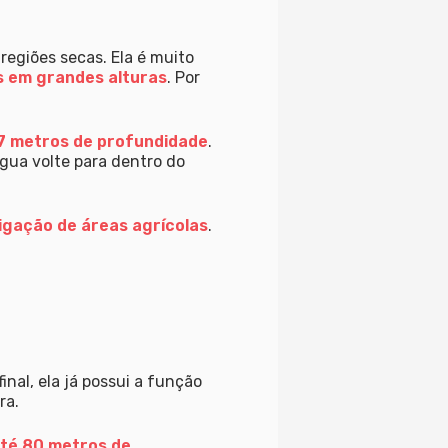
regiões secas. Ela é muito
s em grandes alturas
. Por
 7 metros de profundidade
.
água volte para dentro do
igação de áreas agrícolas
.
final, ela já possui a função
ra.
até 80 metros de