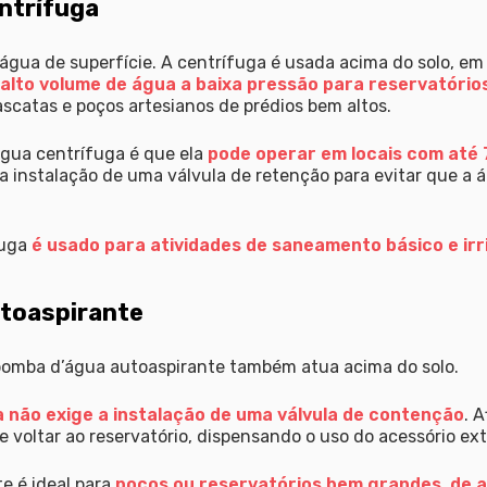
ntrífuga
ua de superfície. A centrífuga é usada acima do solo, em 
alto volume de água a baixa pressão para reservatório
scatas e poços artesianos de prédios bem altos.
ua centrífuga é que ela
pode operar em locais com até
 a instalação de uma válvula de retenção para evitar que a 
fuga
é usado para atividades de saneamento básico e irr
toaspirante
bomba d’água autoaspirante também atua acima do solo.
a não exige a instalação de uma válvula de contenção
. A
e voltar ao reservatório, dispensando o uso do acessório ext
e é ideal para
poços ou reservatórios bem grandes, de 