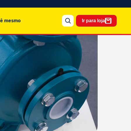
cê mesmo
Ir para loja