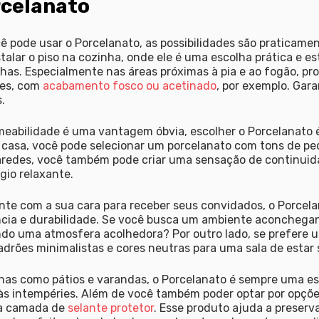
rcelanato
 pode usar o Porcelanato, as possibilidades são praticament
lar o piso na cozinha, onde ele é uma escolha prática e esti
as. Especialmente nas áreas próximas à pia e ao fogão, pr
tes, com
acabamento fosco ou acetinado
, por exemplo. Gar
.
meabilidade é uma vantagem óbvia, escolher o Porcelanato é
m casa, você pode selecionar um porcelanato com tons de pe
aredes, você também pode criar uma sensação de continuid
gio relaxante.
e com a sua cara para receber seus convidados, o Porcelan
cia e durabilidade. Se você busca um ambiente aconchegant
ndo uma atmosfera acolhedora? Por outro lado, se prefere u
rões minimalistas e cores neutras para uma sala de estar 
nas como pátios e varandas, o Porcelanato é sempre uma es
 às intempéries. Além de você também poder optar por opçõe
ma camada de
selante protetor
. Esse produto ajuda a preserva