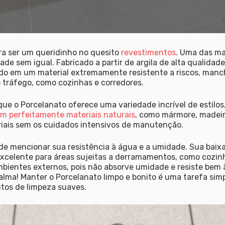
ra ser um queridinho no quesito
revestimentos
. Uma das ma
ade sem igual. Fabricado a partir de argila de alta qualidade
ndo em um material extremamente resistente a riscos, manc
o tráfego, como cozinhas e corredores.
ue o Porcelanato oferece uma variedade incrível de estilos,
m perfeitamente materiais naturais
, como mármore, madeir
riais sem os cuidados intensivos de manutenção.
de mencionar sua resistência à água e a umidade. Sua baixa
xcelente para áreas sujeitas a derramamentos, como cozin
bientes externos, pois não absorve umidade e resiste bem à
ma! Manter o Porcelanato limpo e bonito é uma tarefa simpl
tos de limpeza suaves.