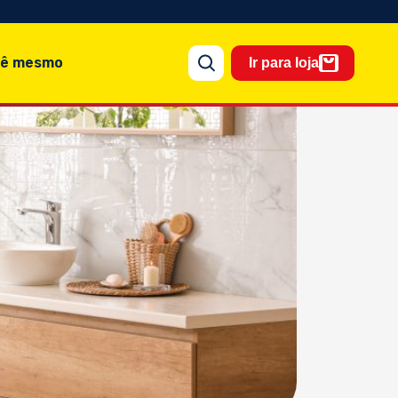
cê mesmo
Ir para loja