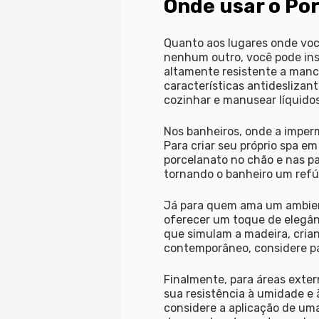
Onde usar o Po
Quanto aos lugares onde você
nenhum outro, você pode insta
altamente resistente a manch
características antideslizan
cozinhar e manusear líquidos
Nos banheiros, onde a imper
Para criar seu próprio spa e
porcelanato no chão e nas p
tornando o banheiro um refú
Já para quem ama um ambient
oferecer um toque de elegân
que simulam a madeira, cria
contemporâneo, considere pad
Finalmente, para áreas exter
sua resistência à umidade e
considere a aplicação de u