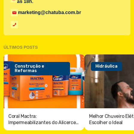
às 18h.
marketing@chatuba.com.br
ÚLTIMOS POSTS
Construção e
Hidráulica
Reformas
Coral Mactra:
Melhor Chuveiro Elét
Impermeabilizantes do Alicerce
Escolher o Ideal
ao Telhado