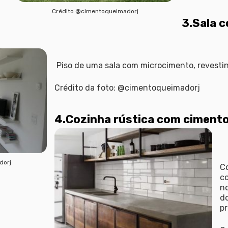
Crédito @cimentoqueimadorj
3.Sala 
Piso de uma sala com microcimento, revest
Crédito da foto: @cimentoqueimadorj
4.Cozinha rústica com cimento
dorj
Co
c
no
do
pr