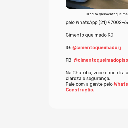
Crédito @cimentoqueima
pelo WhatsApp (21) 97002-6
Cimento queimado RJ
IG:
@cimentoqueimadorj
FB:
@cimentoqueimadopis
Na Chatuba, você encontra a
clareza e segurança.
Fale com a gente pelo
What
Construção.