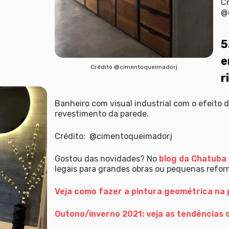
Cr
@
5
e
Crédito @cimentoqueimadorj
r
Banheiro com visual industrial com o efeito d
revestimento da parede.
Crédito: @cimentoqueimadorj
Gostou das novidades? No
blog da Chatuba
legais para grandes obras ou pequenas refor
Veja como fazer a pintura geométrica na
Outono/inverno 2021: veja as tendências