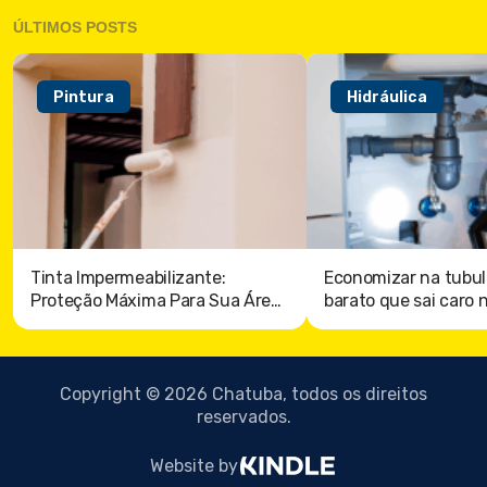
ÚLTIMOS POSTS
Pintura
Hidráulica
Tinta Impermeabilizante:
Economizar na tubul
Proteção Máxima Para Sua Área
barato que sai caro 
externa
Copyright © 2026 Chatuba, todos os direitos
reservados.
Website by